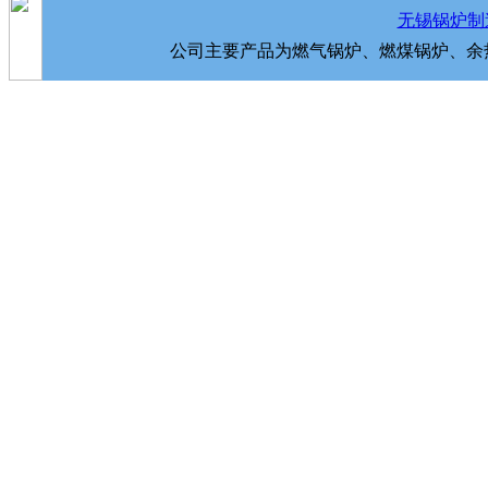
无锡锅炉制
公司主要产品为燃气锅炉、燃煤锅炉、余热锅炉