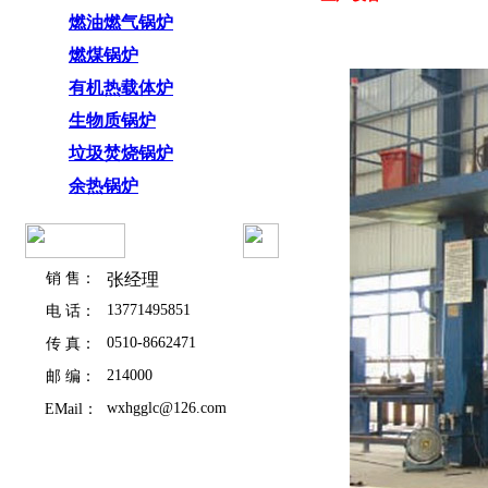
燃油燃气锅炉
燃煤锅炉
有机热载体炉
生物质锅炉
垃圾焚烧锅炉
余热锅炉
销 售：
张经理
13771495851
电 话：
0510-8662471
传 真：
214000
邮 编：
wxhgglc@126.com
EMail：