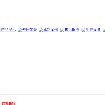
产品展示
资质荣誉
成功案例
售后服务
生产设备
联系我们