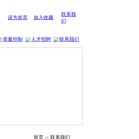
联系我
设为首页
加入收藏
们
质量控制
人才招聘
联系我们
首页 -> 联系我们