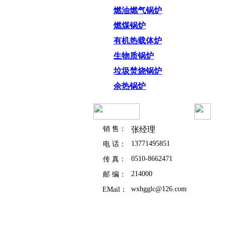
燃油燃气锅炉
燃煤锅炉
有机热载体炉
生物质锅炉
垃圾焚烧锅炉
余热锅炉
销 售：
张经理
13771495851
电 话：
0510-8662471
传 真：
214000
邮 编：
wxhgglc@126.com
EMail：