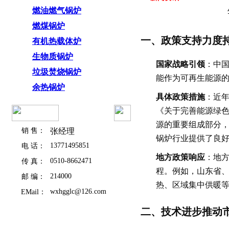
燃油燃气锅炉
燃煤锅炉
一、政策支持力度
有机热载体炉
生物质锅炉
国家战略引领
：中国
垃圾焚烧锅炉
能作为可再生能源
余热锅炉
具体政策措施
：近年
《关于完善能源绿
源的重要组成部分
销 售：
张经理
锅炉行业提供了良
13771495851
电 话：
地方政策响应
：地方
0510-8662471
传 真：
程。例如，山东省
214000
邮 编：
热、区域集中供暖
wxhgglc@126.com
EMail：
二、技术进步推动